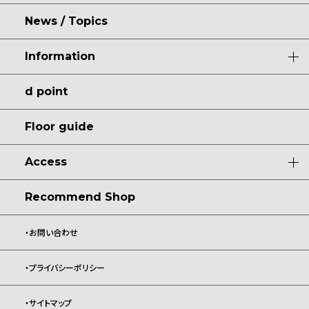
News / Topics
Information
求人情報
d point
ご利用可能な
決済サービス
Floor guide
各種ギフト券
Access
SNS
施設住所
Recommend Shop
FREE Wi-Fi
公共交通機関をご利用の方
お問い合わせ
ベビーカー貸し出し
車をご利用の方
プライバシーポリシー
駐車場マップ
サイトマップ